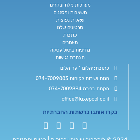
מערכות מלח ובקרים
משאבות ומסננים
שאלות נפוצות
סרטונים שלנו
כתבות
מאמרים
מדיניות ביטול עסקה
הצהרת נגישות
כתובת: יהלום 1 עד הלום
חנות ושירות לקוחות 074-7009883
הקמת בריכה 074-7009884
office@luxepool.co.il
בקרו אותנו ברשתות החברתיות
2024 © לוקספול שירותי בריכות | בנייה ותחזוקת