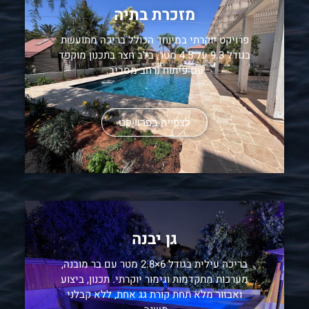
מזכרת בתיה
פרויקט יוקרתי במיוחד הכולל בריכה מתועשת
בגודל 9.3 על 4.5 מטר, בלב חצר בתכנון מוקפד
עם פיתוח נרחב מסביב.
לצפייה בפרוייקט
גן יבנה
בריכה עילית בגודל 6×2.8 מטר עם בר מובנה,
מערכות מתקדמות וגימור יוקרתי. תכנון, ביצוע
ואבזור מלא תחת קורת גג אחת, ללא קבלני