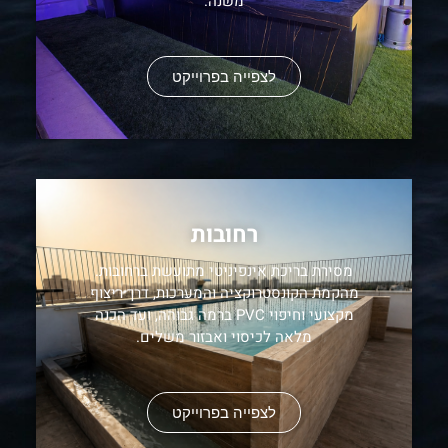
משנה.
לצפייה בפרוייקט
רחובות
מסירת בריכת אינפיניטי מתועשת ברחובות.
מהקמת הקונסטרוקציה והמערכות, דרך ריצוף
מקצועי וחיפוי PVC ברמה גבוהה, ועד הכנה
מלאה לכיסוי ואבזור משלים.
לצפייה בפרוייקט