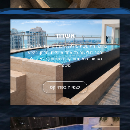
אשדוד
בריכה מתועשת עילית אינפיניטי בגודל 10×2.70
מטר בגלישה צד אחד אובלית. תכנון, ביצוע
ואבזור מלא תחת קורת גג אחת, ללא קבלני
משנה.
לצפייה בפרוייקט