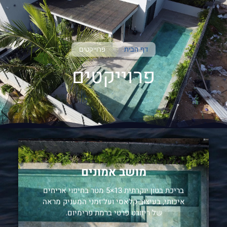
דף הבית
>
פרוייקטים
פרוייקטים
מושב אמונים
בריכת בטון יוקרתית 13×5 מטר בחיפוי אריחים
איכותי, בעיצוב קלאסי ועל־זמני המעניק מראה
של ריזורט פרטי ברמת פרימיום.