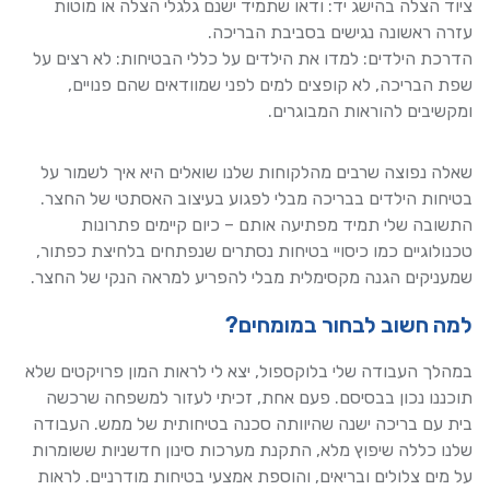
ציוד הצלה בהישג יד: ודאו שתמיד ישנם גלגלי הצלה או מוטות
עזרה ראשונה נגישים בסביבת הבריכה.
הדרכת הילדים: למדו את הילדים על כללי הבטיחות: לא רצים על
שפת הבריכה, לא קופצים למים לפני שמוודאים שהם פנויים,
ומקשיבים להוראות המבוגרים.
שאלה נפוצה שרבים מהלקוחות שלנו שואלים היא איך לשמור על
בטיחות הילדים בבריכה מבלי לפגוע בעיצוב האסתטי של החצר.
התשובה שלי תמיד מפתיעה אותם – כיום קיימים פתרונות
טכנולוגיים כמו כיסויי בטיחות נסתרים שנפתחים בלחיצת כפתור,
שמעניקים הגנה מקסימלית מבלי להפריע למראה הנקי של החצר.
למה חשוב לבחור במומחים?
במהלך העבודה שלי בלוקספול, יצא לי לראות המון פרויקטים שלא
תוכננו נכון בבסיסם. פעם אחת, זכיתי לעזור למשפחה שרכשה
בית עם בריכה ישנה שהיוותה סכנה בטיחותית של ממש. העבודה
שלנו כללה שיפוץ מלא, התקנת מערכות סינון חדשניות ששומרות
על מים צלולים ובריאים, והוספת אמצעי בטיחות מודרניים. לראות