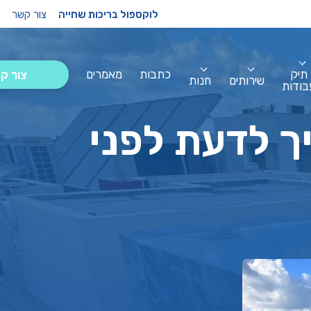
לוקספול בריכות שחייה
צור קשר
תיק
כתבות
מאמרים
צור ק
שירותים
חנות
בודות
ך לדעת לפני