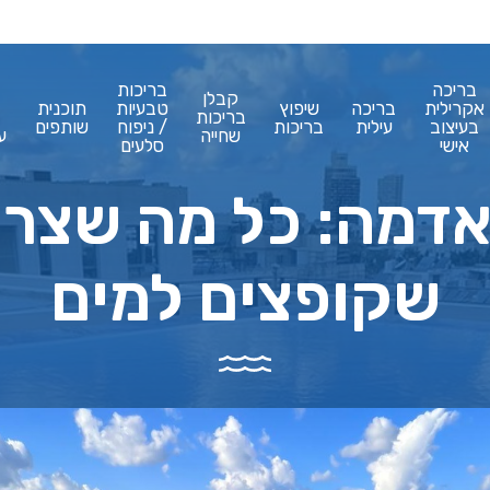
בריכה
בריכות
קבלן
אקרילית
בריכה
שיפוץ
טבעיות
תוכנית
בריכות
בעיצוב
עילית
בריכות
/ ניפוח
שותפים
שחייה
ע
אישי
סלעים
דמה: כל מה שצרי
שקופצים למים