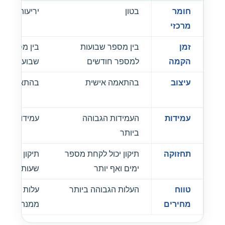
חומר
בטון
יריעות PVC
מרכזי
זמן
בין מספר שבועות
בין מספר י
הקמה
למספר חודשים
שבועות
עיצוב
בהתאמה אישית
בהתאמה אי
עמידות
העמידות הגבוהה
עמידות גבוה
ביותר
תחזוקה
תיקון יכול לקחת מספר
תיקון יכול ל
ימים ואף יותר
שעות למספר
טווח
העלות הגבוהה ביותר
עלות יקרה, א
מחירים
ממנה