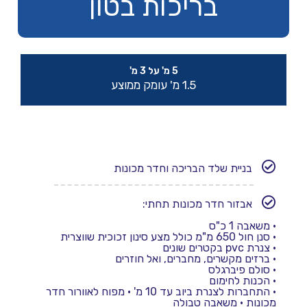
בריכות בטון
5 מ' על 3 מ'
1.5 מ' עומק ממוצע
בניית שלד הבריכה וחדר מכונות
אבזור חדר מכונות תחתי:
•
משאבה 1 כ"ס
•
סנן חול 650 מ"מ כולל מצע סינון זכוכית שווצרית
•
צנרת pvc בקטרים שונים
• ברזים מקשרים, מחברים, ואל חוזרים
•
סולם פיברגלס
•
הכנות לחימום
•
התחברות לצנרת ביוב עד 10 מ'
• מפוח לאוורור חדר
מכונות
• משאבה טבולה