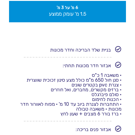
6 מ' על 3 מ'
1.5 מ' עומק ממוצע
בניית שלד הבריכה וחדר מכונות
אבזור חדר מכונות תחתי:
•
משאבה 1 כ"ס
•
סנן חול 650 מ"מ כולל מצע סינון זכוכית שווצרית
•
צנרת pvc בקטרים שונים
• ברזים מקשרים, מחברים, ואל חוזרים
•
סולם פיברגלס
•
הכנות לחימום
•
התחברות לצנרת ביוב עד 10 מ'
• מפוח לאוורור חדר
מכונות
• משאבה טבולה
• ברז בורר 6 מצבים + שעון לחץ
אבזור פנים בריכה: