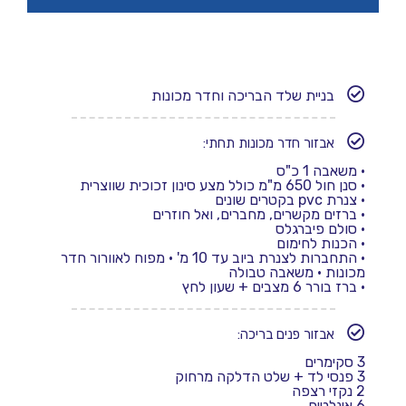
בניית שלד הבריכה וחדר מכונות
אבזור חדר מכונות תחתי:
•
משאבה 1 כ"ס
•
סנן חול 650 מ"מ כולל מצע סינון זכוכית שווצרית
•
צנרת pvc בקטרים שונים
• ברזים מקשרים, מחברים, ואל חוזרים
•
סולם פיברגלס
•
הכנות לחימום
•
התחברות לצנרת ביוב עד 10 מ'
• מפוח לאוורור חדר
מכונות
• משאבה טבולה
• ברז בורר 6 מצבים + שעון לחץ
אבזור פנים בריכה:
3 סקימרים
3 פנסי לד + שלט הדלקה מרחוק
2 נקזי רצפה
6 אינלטים