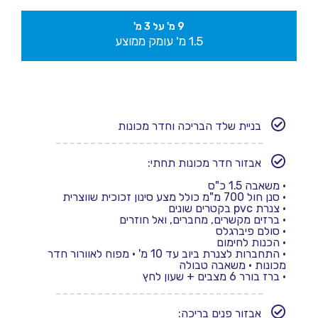
9 מ' על 3 מ'
1.5 מ' עומק ממוצע
בניית שלד הבריכה וחדר מכונות
אבזור חדר מכונות תחתי:
•
משאבה 1.5 כ"ס
•
סנן חול 700 מ"מ כולל מצע סינון זכוכית שווצרית
•
צנרת pvc בקטרים שונים
• ברזים מקשרים, מחברים, ואל חוזרים
•
סולם פיברגלס
•
הכנות לחימום
•
התחברות לצנרת ביוב עד 10 מ'
• מפוח לאוורור חדר
מכונות
• משאבה טבולה
• ברז בורר 6 מצבים + שעון לחץ
אבזור פנים בריכה: