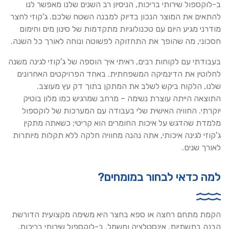
ב-לוקספול שירותי בריכות, הניסיון רב השנים שלנו מאפשר לנו
להתאים את המוצר הנכון בדיוק למבנה השטח שלכם. ג'קוזי לחצר
מודרני מגיע היום עם טכנולוגיות מתקדמות של סינון מים וחימום
חסכוני, מה שהופך את התחזוקה לפשוטה ונוחה לאורך כל השנה.
בעבודתי עם לקוחות רבים, ראיתי איך הוספה של ג'קוזי לגינה משנה
לחלוטין את הדינמיקה המשפחתית. באחד הפרויקטים האחרונים
שלנו, הלקוח ביקש לשלב את המתקן בתוך דק עץ מעוצב.
התוצאה הייתה עוצרת נשימה – מרחב שמרגיש כמו מלון בוטיק
יוקרתי. החוויה האישית שלי בעבודה עם המערכות של לוקספול
מלמדת שהדגש על איכות החומרים הוא קריטי; כשאתה מתקין
ג'קוזי לגינה איכותי, אתה נהנה מחוויה חלקה ללא תקלות מיותרות
לאורך שנים.
למה כדאי לבחור במומחים?
הקמת מתחם רחצה או ספא בחצר היא משימה מקצועית הדורשת
הבנה בתשתיות, אינסטלציה וחשמל. ב-לוקספול שירותי בריכות,