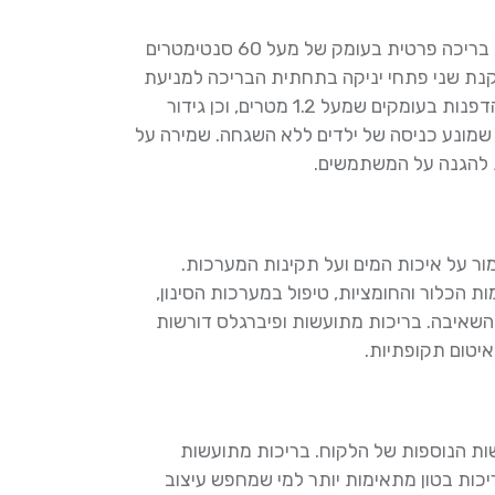
תקנות הבטיחות בישראל עודכנו בשנת 2017 ומחייבות כל בריכה פרטית בעומק של מעל 60 סנטימטרים
קנת שני פתחי יניקה בתחתית הבריכה למניעת
היצמדות, סימון עומק ברור, התקנת מדרך בטיחות לאורך הדפנות בעומקים שמעל 1.2 מטרים, וכן גידור
1 מטר עם מנגנון נעילה שמונע כניסה של ילדים ללא השגחה. שמירה על
ת להגנה על המשתמשים.
ר על איכות המים ועל תקינות המערכות.
ת הכלור והחומציות, טיפול במערכות הסינון,
שאיבה. בריכות מתועשות ופיברגלס דורשות
איטום תקופתיות.
ות הנוספות של הלקוח. בריכות מתועשות
כות בטון מתאימות יותר למי שמחפש עיצוב