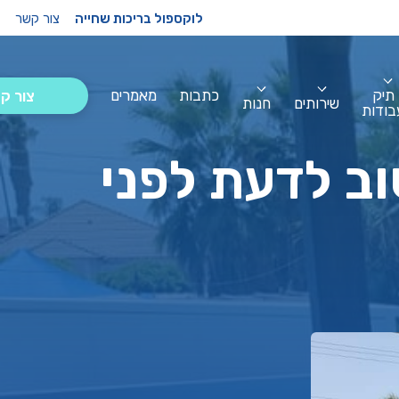
לוקספול בריכות שחייה
צור קשר
תיק
כתבות
מאמרים
צור ק
שירותים
חנות
בודות
ב לדעת לפני