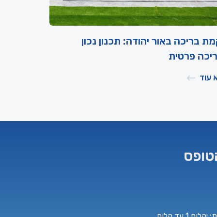
ת בריכה באור יהודה: תכנון נכון
יכה פרטית
 עוד
טופס
לום 1 עד הלום