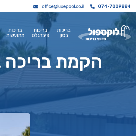
office@luxepool.co.il
074-7009884
בריכות
בריכות
בריכות
בטון
פיברגלס
מתועשות
הקמת בריכה ב