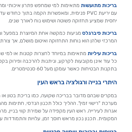
בריכות מתועשות
מתאימות למי שמחפש פתרון איכותי ומהי
עם יריעת PVC פנימית, ומאפשרות הקמה בתוך כחו
יחסית שמציע תחזוקה פשוטה ושימוש נוח לאורך שנים.
בריכות פיברגלס
מגיעות כמקשה אחת המיוצרת במפעל ומות
המרכזי שלהן הוא נוחות התחזוקה ואיטום מושלם, אך צורתן
בריכות עיליות
מתאימות במיוחד לחצרות קטנות או למי שמעונ
כל עוד אינן מקובעות לקרקע, וניתנות להרכבה ופירוק בקלו
בתקנות הבטיחות כאשר עומקן מעל 60 סנטימטרים.
היתרי בנייה ורגולציה בראש העין
במקרים שבהם מדובר בבריכה שקועה, כמו בריכת בטון או מ
מערכת "רישוי זמין". ההליך כולל תכנון הנדסי, חתימות מה
אגרות לעירייה. ראש העין מקפידה על שמירת קווי בניין, 
המקומית. תכנון נכון מראש חוסך זמן, עלויות והתמודדות ע
בטיחות ובריכות שחייה פרטיות