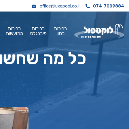
office@luxepool.co.il
074-7009884
בריכות
בריכות
בריכות
בטון
פיברגלס
מתועשות
כל מה שחשוב