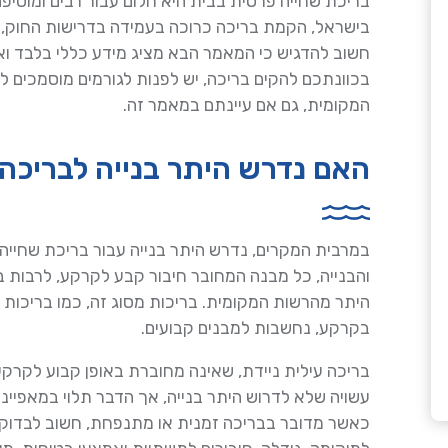
בריכת שחייה פרטית בבית היא חלום עבור רבים ומוסיפה
בישראל, הקמת בריכה כרוכה בעמידה בדרישות החוק, שכ
חשוב להדגיש כי המאמר הבא מציג מידע כללי בלבד ואינ
בכוונתכם להקים בריכה, יש לפנות לגורמים מוסמכים לק
המקומית, גם אם עיינתם במאמר זה.
האם נדרש היתר בנייה לבריכה
במרבית המקרים, נדרש היתר בנייה עבור בריכת שחייה 
והבנייה, כל מבנה המחובר חיבור קבע לקרקע, לרבות 
היתר מהרשות המקומית. בריכות מסוג זה, כמו בריכות 
בקרקע, נחשבות למבנים קבועים.
בריכה עילית ניידת, שאינה מחוברת באופן קבוע לקרקע 
עשויה שלא לדרוש היתר בנייה, אך הדבר תלוי במאפיינ
כאשר מדובר בבריכה זמנית או מתנפחת, חשוב לבדוק 