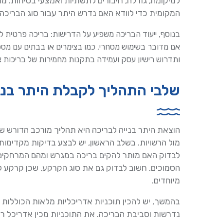
למיקומה, גודלה, חיבורים לתשתיות ואמצעי בטיחות. מ
המקומית כדי לוודא האם נדרש היתר עבור סוג הבריכה 
בנוסף, ייעוד הבריכה משפיע על הדרישות: בריכה פרטית לש
אם מדובר בשימוש מסחרי, כמו בצימרים או בבתים עם מספר 
ותדרוש רישיון עסק ועמידה בתקנות מחמירות של בריכות צי
שלבי התהליך לקבלת היתר בני
הוצאת היתר בנייה לבריכה היא תהליך מורכב הדורש שילו
מול הרשויות. בשלב הראשון, יש לבצע בדיקות מקדימות 
לבדוק האם מותר להקים בריכה במגרש ומהם המרחקים
הסמוכים. חשוב לבדוק גם את סוג הקרקע, שכן קרקע לא
מיוחדים.
בהמשך, יש להכין תוכניות אדריכליות מלאות הכוללות
נדרשות וסביבת הבריכה. את התוכניות מכין אדריכל רש