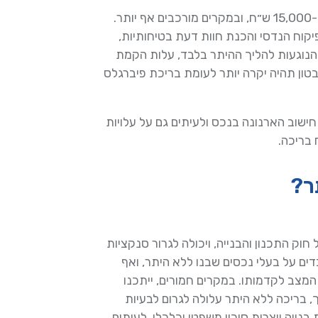
שכר האדריכל, המהנדס והיועצים נע לרוב בין 8,000 ל-15,000 ש״ח, ובמקרים מורכבים אף יותר.
יקוח הנדסי והכנת חוות דעת בטיחותיות,
 הנוגעות להליך ההיתר בלבד, עלות הקמת
ון תהיה יקרה יותר לעומת בריכת פיברגלס
ישוב הארנונה בנכס ולעיתים גם על עלויות
 בריכה.
ר?
חוק התכנון והבנייה, ויכולה לגרור סנקציות
ים על בעלי נכסים שבנו ללא היתר, ואף
המצב לקדמותו. במקרים חמורים, ייתכנו
, בריכה ללא היתר עלולה לגרום לבעיות
יה יוצרות סיכון משפטי וכלכלי. לעיתים,