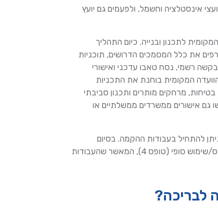
ועצי אינסטלציה וחשמל, ולפעמים גם יועץ
קומית לתכנון ובנייה. כיום התהליך
ים את כלל המסמכים הדרושים, תוכניות
 בקשה רשמי, נסח טאבו עדכני ואישורי
ועדה המקומית בוחנת את התכניות
טיחות, מרחקים מותרים ותכנון סביבתי
רשו גם אישורים ממשרדים ממשלתיים או
ניתן להתחיל בעבודות ההקמה. בסיום
הבנייה, לפני השימוש בבריכה, נדרש לקבל אישור אכלוס/שימוש סופי (טופס 4), המאשר שהעבודות
ה לבריכה?