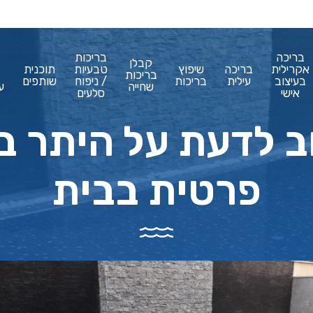
בריכה
בריכות
קבלן
אקרילית
בריכה
שיפוץ
טבעיות
תוכנית
בריכות
בעיצוב
עילית
בריכות
/ ניפוח
שותפים
שחייה
ע
אישי
סלעים
 לדעת על היתר בנ
פרטית בבית