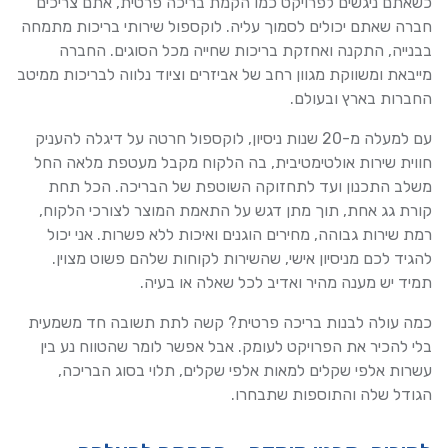
כשאתם ניגשים לפרויקט כמו הקמת בריכה פרטית, אתם צריכים
חברה שאתם יכולים לסמוך עליה. לוקספול שירותי בריכות מתמחה
בבנייה, התקנה ואחזקת בריכות שחייה מכל הסוגים. החברה
מייבאת ומשווקת מגוון רחב של אביזרים וציוד נלווה לבריכות ממיטב
החברות בארץ ובעולם.
עם למעלה מ-20 שנות ניסיון, לוקספול חרטה על דיגלה להעניק
חווית שירות אולטימטיבית, בה הלקוח מקבל מעטפת מלאה החל
משלב התכנון ועד לתחזוקה השוטפת של הבריכה. הכל תחת
קורת גג אחת, תוך מתן דגש על התאמת המוצר לצורכי הלקוח,
רמת שירות גבוהה, מחירים הוגנים ואיכות ללא פשרות. אני יכול
להגיד לכם מניסיון אישי, שהשירות לקוחות שלהם פשוט מצוין.
תמיד יש מענה מהיר ואדיב לכל שאלה או בעיה.
כמה עולה לבנות בריכה פרטית? קשה לתת תשובה חד משמעית
בלי להכיר את הפרויקט לעומק. אבל אפשר לומר שהטווח נע בין
עשרות אלפי שקלים למאות אלפי שקלים, תלוי בסוג הבריכה,
הגודל שלה והתוספות שתבחרו.