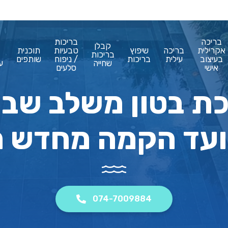
בריכה
בריכות
קבלן
אקרילית
בריכה
שיפוץ
טבעיות
תוכנית
בריכות
בעיצוב
עילית
בריכות
/ ניפוח
שותפים
שחייה
ע
אישי
סלעים
כת בטון משלב שב
ועד הקמה מחדש מ
074-7009884