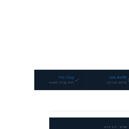
ת, חיפוי אריחים
10×4 מטר
קבלן יחיד
מידות הבריכה
ללא קבלני משנה
שלבי הביצוע