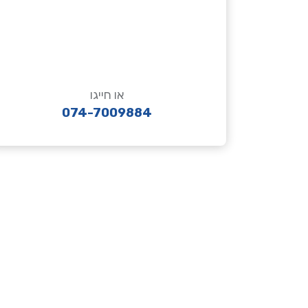
או חייגו
074-7009884