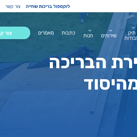
לוקספול בריכות שחייה
צור קשר
תיק
כתבות
מאמרים
צור ק
שירותים
חנות
בודות
ירת הבריכה
היסוד