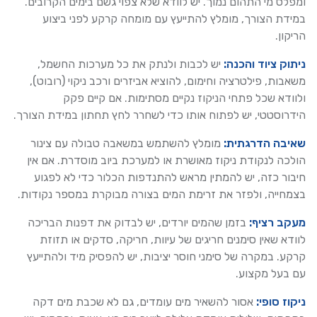
ומפלס מי התהום נמוך. יש לוודא שלא צפוי גשם בימים הקרובים.
במידת הצורך, מומלץ להתייעץ עם מומחה קרקע לפני ביצוע
הריקון.
ניתוק ציוד והכנה:
יש לכבות ולנתק את כל מערכות החשמל,
משאבות, פילטרציה וחימום, להוציא אביזרים ורכב ניקוי (רובוט),
ולוודא שכל פתחי הניקוז נקיים מסתימות. אם קיים פקק
הידרוסטטי, יש לפתוח אותו כדי לשחרר לחץ תחתון במידת הצורך.
שאיבה הדרגתית:
מומלץ להשתמש במשאבה טבולה עם צינור
הולכה לנקודת ניקוז מאושרת או למערכת ביוב מוסדרת. אם אין
חיבור כזה, יש להמתין מראש להתנדפות הכלור כדי לא לפגוע
בצמחייה, ולפזר את זרימת המים בצורה מבוקרת במספר נקודות.
מעקב רציף:
בזמן שהמים יורדים, יש לבדוק את דפנות הבריכה
לוודא שאין סימנים חריגים של עיוות, חריקה, סדקים או תזוזת
קרקע. במקרה של סימני חוסר יציבות, יש להפסיק מיד ולהתייעץ
עם בעל מקצוע.
ניקוז סופי:
אסור להשאיר מים עומדים, גם לא שכבת מים דקה