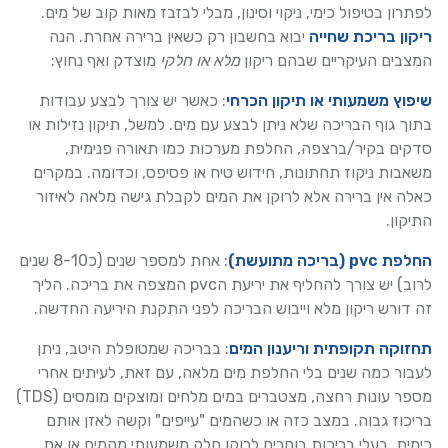
לפתרון בטיפול כימי, ניקוי וסינון, מבלי לבזבז מאות קוב של מים.
ריקון בריכת שחייה
יבוא בחשבון רק כשאין ברירה אחרת. הנה
המצבים העיקריים שבהם ריקון
מלא או חלקי
מוצדק ואף נחוץ:
שיפוץ משמעותי או תיקון הכרחי
: כאשר יש צורך לבצע עבודות
בתוך גוף הבריכה שלא ניתן לבצע עם מים. למשל, תיקון נזילות או
סדקים בקיר/ברצפה, החלפת מערכות כמו תאורה פנימית,
משאבות ניקוז תחתונות, חידוש טיח או פסיפס, וכדומה. במקרים
כאלה אין ברירה אלא לרוקן את המים לקבלת גישה מלאה לאיזור
התיקון.
החלפת pvc (בריכה מתועשת)
: אחת למספר שנים (כ8-10 שנים
לרוב) יש צורך להחליף את יריעת הpvc המצפה את בריכה. הליך
זה דורש ריקון מלא וייבוש הבריכה לפני התקנת היריעה החדשה.
תחזוקה תקופתית וריענון המים
: בבריכה שמטופלת היטב, ניתן
לעבור כמה שנים בלי החלפת מים מלאה, עם זאת, לעיתים אחרי
מספר עונות רחצה, מצטברים במים מלחים ומוצקים מומסים (TDS)
בריכוז גבוה. במצב כזה או כשהמים "עייפים" וקשה לאזן אותם
כימית, בעלי בריכות בוחרים לרוקן חלק משמעותי מהמים או את