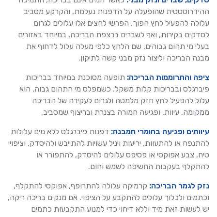
ההידרוסטטית שהופעלה על הדפנות נעלמת, והקרקע מסביב
עלולה להפעיל לחץ הפוך. הפרשי לחצים אלו עלולים לגרום
לסדקים בקירות, ואף לשברים ברצפת הבריכה, במיוחד באזורים
בעלי מי תהום גבוהים, שם הלחץ כלפי מעלה עלול לדחוף את
מבנה הבריכה וליצור נזק מבני קשה לתיקון.
ציפה והתרוממות הבריכה:
תופעה מסוכנת במיוחד בבריכות
פיברגלס ובבריכות קלות משקל. כשמפלס מי התהום גבוה, הוא
עלול להפעיל לחץ חזק מלמטה ולגרום לעקירה של הבריכה
ממקומה, עיוות, ופגיעה חמורה בצנרת ובריצוף שמסביב.
עיוותים ופגיעה בחומרי המבנה:
דפנות פיברגלס ללא מים עלולות
להתנפח או להתעוות, יריעות ויניל עשויות להתייבש ולהיסדק, וציפויי
טיח, צבע אפוקסי או פסיפס עלולים להיסדק, להתפורר או
להתקלף בעקבות החשיפה לשמש וחום.
נזק לגמר הבריכה:
קרמיקה עלולה להתרופף, אפוקסי להתקלף,
וכתמים ולכלוך עלולים להתקבע על הציפוי. אם מנקים בריכה ריקה,
יש לעשות זאת מיד וללא דיחוי כדי למנוע התקבעות כתמים