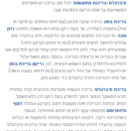
פיברגלס
ו
בריכות מתועשות
. לכל סוג בריכה יש מאפיינים
המשפיעים על אופן הריקון והסכנות שבו:
בריכת בטון
: בריכה יצוקה מבטון (עם חיפוי פסיפס, קרמיקה או
טיח) נחשבת לעמידה, אך בעת ריקון מלא היא חשופה לסיכוני
נזק
מבני
. מי הבריכה לוחצים מבפנים על הדפנות, ולכן בהיעדר מים
עלולים להיווצר לחצים חיצוניים (כמו מי תהום וקרקע לחה)
שמפעילים לחץ נגדי. לחץ הידרוסטטי חזק עלול לגרום לסדקים ואף
שברים בקירות או ברצפת הבריכה. בנוסף, בטון חשוף עלול
להתייבש ולהיסדק בחום השמש הקיצית. לכן ב
ריקון בריכת בטון
יש להקפיד במיוחד על נהלי ריקון נכונים (כמו תזמון בעונה יבשה)
ועל מילוי הבריכה חזרה בהקדם כדי למנוע נזק.
בריכת פיברגלס
: בריכה העשויה מקליפת פיברגלס קלה במיוחד.
יתרון המשקל הנמוך הופך לחיסרון בעת ריקון לכן ללא משקל
המים, קליפת הבריכה אינה מעוגנת היטב בקרקע ועלולה
לצוף
ולהתרומם
ממקומה עקב לחץ מי תהום מתחתיה. בנוסף,
כשהבריכה ריקה, דפנות הפיברגלס עלולות להתעוות או לבלוט
החוצה בהיעדר הלחץ ההידרוסטטי הפנימי. יצרני בריכות פיברגלס