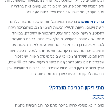
רבים אוסרים על ריקון מוחלט ללא הנחיות מקצועיות, מחשש לעיוות
ודפורמציה של הקליפה. אם חייבים לרוקן, עושים זאת בהדרגה
ותוך מעקב, וממלאים שוב במים
מייד
בתום העבודה.
בריכה מתועשת
: בריכה הבנויה מלוחות או שלד מתכת ועליהם
יריעת איטום. יריעות הPVC רגישות לשינויי מצב: כשהבריכה ריקה
לחלוטין, היריעה יכולה להתייבש, להתכווץ או להיסדק, במיוחד
תחת שמש ישירה. למעשה, מומלץ שלא לרוקן בריכת מתועשת
לגמרי אלא אם כן הכרחי, כיוון שהחומר עלול לאבד גמישות עם
הזמן. בריכה מתועשת ריקה גם חשופה יותר לפגיעות סביבתיות
ללא המים, השלד והציפוי פגיעים לנזקי מזג האוויר. יש לזכור
שבבריכות אלו נהוג להחליף את ציפוי היריעות אחת לכ-10 שנים,
הליך שמחייב ריקון מלא וייבוש הבריכה, לכן בריכות מתועשות אכן
נדרשות לריקון מדי פעם לצורך תחזוקה יזומה זו.
מתי ריקון הבריכה מוצדק?
כאמור, לא מומלץ לרוקן בריכה סתם כך. רוב הבעיות ניתנות