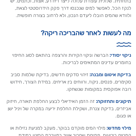
בתחתית. שלולית עומדת עלולה לייצר ריח רע, אצות, וכתמים. יש
לנקז הכל, לאפשר למים שנכנסו דרך פקק הידרוסטטי לצאת,
ולוודא שהמים הובלו ליעדם הנכון, ולא לרחוב בצורה חופשית.
מה לעשות לאחר שהבריכה ריקה?
ניקוי יסודי:
הברשה וניקוי הקירות והרצפה בהתאם לסוג החיפוי
בחומרים עדינים המתאימים לבריכות.
בדיקת איטום ומבנה:
זיהוי סדקים חדשים, בדיקת שלמות סביב
סקימרים, פנסים, ניקוז, ורווחים בין אריחים. במידת הצורך, חידוש
רובה אפוקסית במקומות שנשחקו.
תיקונים ותחזוקה:
זה הזמן האידיאלי לבצע החלפת תאורה, חיזוק
אביזרים, בדיקת צנרת, ושקילת החלפת יריעה במקרה של ויניל ישן
או פגום.
מילוי מחדש:
מילוי המים מוקדם בבוקר, מעקב למניעת נזילות או
קמטים ביריעות, פתיחת שחרור אוויר במערכת הסינון במידת