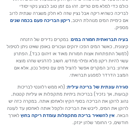
כולם כדי למלא מים טריים. זהו גם זמן טוב לבצע ניקוי יסודי
לבריכה כשהיא ריקה אבל נציין שזה לא חלק משגרה שנתית לרוב
אם כימיית המים מנוהלת היטב,
ריקון הבריכה פעם בכמה שנים
מספיק.
בעיה תברואתית חמורה במים
: במקרים נדירים של הזנחה
קיצונית, כאשר המים הפכו ירוקים ועכורים באופן שאינו ניתן לטיפול
(למשל התפתחות אצות חמורות מאוד או זיהום כבד), הפתרון
עשוי להיות ריקון מלא ומילוי מחדש. חשוב להדגיש שזהו מוצא
אחרון; ברוב המקרים אפשר להציל מים עם טיפול נכון, אלא אם
המצב הדרדר למפגע תברואתי.
סגירה עונתית של בריכה עילית
: (לא ממש רלוונטי לבריכות
קבועות, אך נזכיר) בבריכות ביתיות מתקפלות או עיליות קטנות,
נהוג לרוקן את הבריכה בסוף הקיץ ולאחסן אותה. במקרה כזה יש
לרוקן את המים, לייבש את הבריכה ולקפל אותה לאחסון עד לעונה
הבאה.
אין להשאיר בריכת מתקפלות עומדת ריקה בחוץ
לאורך
חודשים, כי החומר שלהן יינזק.