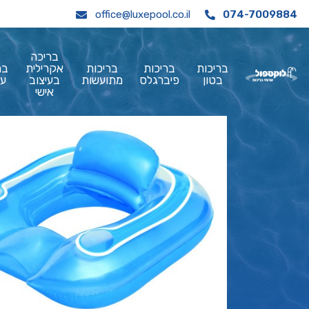
office@luxepool.co.il
074-7009884
בריכה
בריכות
בריכות
בריכות
אקרילית
בר
בטון
פיברגלס
מתועשות
בעיצוב
עי
אישי