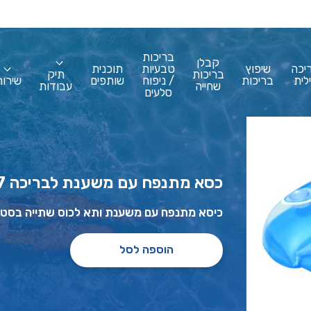
בריכות
קבלן
יכה
שיפוץ
טבעיות
תוכנית
בריכות
תיק
לית
בריכות
/ ניפוח
שותפים
שירות
שחייה
עבודות
סלעים
כסא מתנפח עם משענת לבריכה BESTWAY 43097
כיסא מתנפח עם משענת ותא לכוס שתייה בסטוואי WAY 43097
הוספה לסל