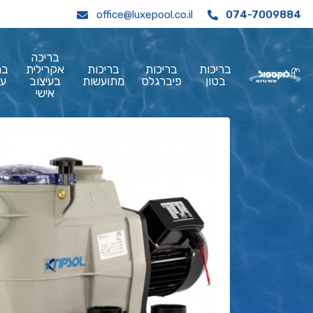
office@luxepool.co.il
074-7009884
בריכה
בריכות
בריכות
בריכות
אקרילית
בר
בטון
פיברגלס
מתועשות
בעיצוב
עי
אישי